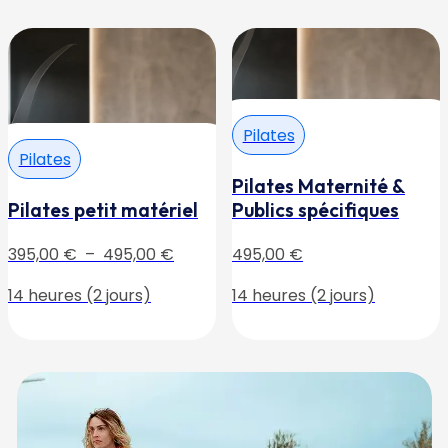
Pilates
Pilates
Pilates Maternité &
Pilates petit matériel
Publics spécifiques
Plage
395,00
€
–
495,00
€
495,00
€
de
14 heures (2 jours)
14 heures (2 jours)
prix :
395,00 €
à
495,00 €