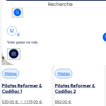
Pilates
Freestyle Level 1
Enseigner le pilates
450,00
€
14 heures (2 jours)
63 heures (9 jours)
Pilates
Pilates
Pilates Reformer &
Pilates Reformer &
Cadillac 1
Cadillac 2
Plage
530,00
€
–
1 176,00
€
882,00
€
de
28 heures (4 jours)
21 heures (3 jours)