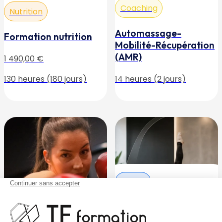
Automassage-
Formation nutrition
Mobilité-Récupération
(AMR)
1 490,00
€
130 heures (180 jours)
14 heures (2 jours)
Pilates
Coaching
Pilates Matwork 3
Boxe personal trainer
495,00
€