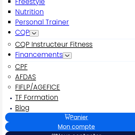
Freestyle
Voir le numéro
Nutrition
Voir le mail
Personal Trainer
CQP
CQP Instructeur Fitness
Financements
CPF
AFDAS
FIFLP/AGEFICE
TF Formation
Blog
Panier
Mon compte