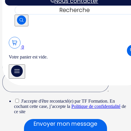
Nous contacter
Vous pouvez nous écrire
Rechercher
directement via ce
formulaire :
0
Votre panier est vide.
J'accepte d'être recontacté(e) par TF Formation. En
cochant cette case, j’accepte la
Politique de confidentialité
de
ce site
Envoyer mon message