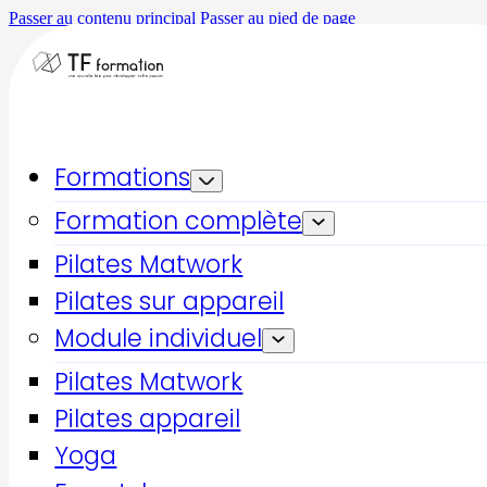
Passer au contenu principal
Passer au pied de page
Formations
Accueil
Nous contacter
Formation complète
Nous contacter
Pilates Matwork
Pour nous trouver ou nous
Pilates sur appareil
contacter
Module individuel
Pilates Matwork
60 bis, rue de Bellevue
Pilates appareil
92100 Boulogne Billancourt
Yoga