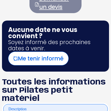
matériel
un devis
Aucune date ne vous
convient ?
Soyez informé des prochaines
dates à venir.
Me tenir informé
Toutes les informations
sur Pilates petit
matériel
Description