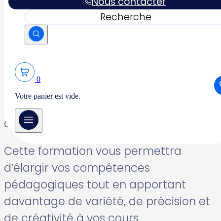
Nous contacter
Au cours de ces 2 journées, vous
Rechercher
découvrirez comment utiliser
efficacement le Foam Roller, le Magic
Circle, le Swiss Ball, les élastiques et les
petits accessoires pour adapter les
0
exercices, accompagner la
Votre panier est vide.
progression de vos élèves et répondre
aux besoins de différents publics.
Cette formation vous permettra
d’élargir vos compétences
pédagogiques tout en apportant
davantage de variété, de précision et
de créativité à vos cours.