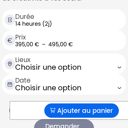
Durée
14 heures (2j)
Prix
Plage
395,00
€
–
495,00
€
de
Lieux
prix :
395,00 €
à
Date
495,00 €
Ajouter au panier
quantité
de
Pilates
Demander
petit