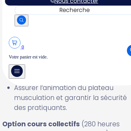
Nous contacter
Rechercher
Option musculation et personal
training
(280 heures en centre + 210
heures de stage) :
Suivre individuellement une
0
personne et lui établir un
Votre panier est vide.
programme d’entraînement
adapté.
Assurer l’animation du plateau
musculation et garantir la sécurité
des pratiquants.
Option cours collectifs
(280 heures