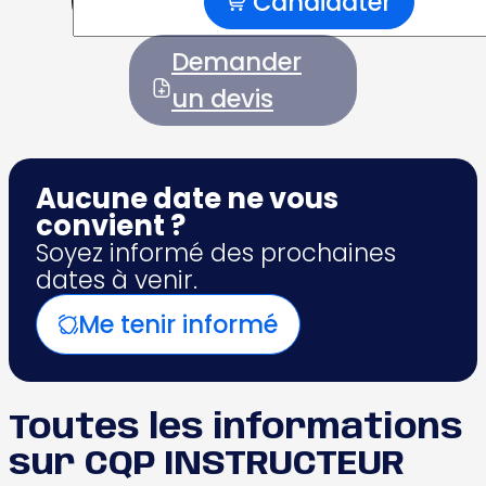
Candidater
quantité
de
CQP
Demander
INSTRUCTEUR
FITNESS
un devis
Aucune date ne vous
convient ?
Soyez informé des prochaines
dates à venir.
Me tenir informé
Toutes les informations
sur CQP INSTRUCTEUR