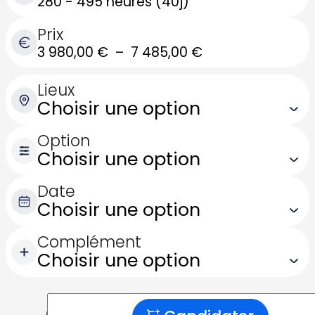
280 - 495 heures (40j)
Prix
Plage
3 980,00
€
–
7 485,00
€
de
Lieux
prix :
3
980,00 €
Option
à
7
Date
485,00 €
Complément