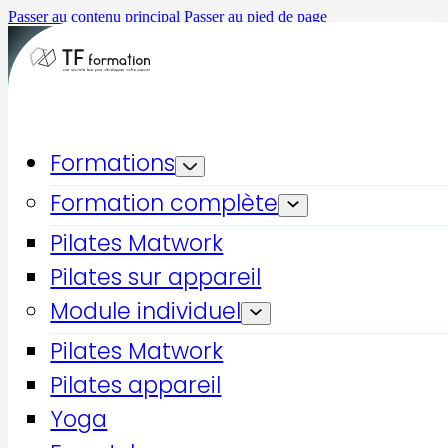
Passer au contenu principal
Passer au pied de page
Formations
Formation complète
Pilates Matwork
Pilates sur appareil
Accueil
Formations qualifiantes
Module individuel
Pilates Reformer & Cadillac 3
Pilates Matwork
Pilates
Pilates appareil
Yoga
Pilates Reformer &