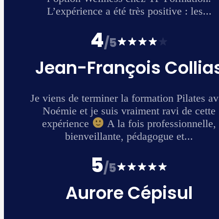
.
as
avec
te
e,