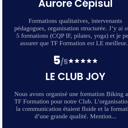
 suivi
 peux
...
 avec
ion et
ation