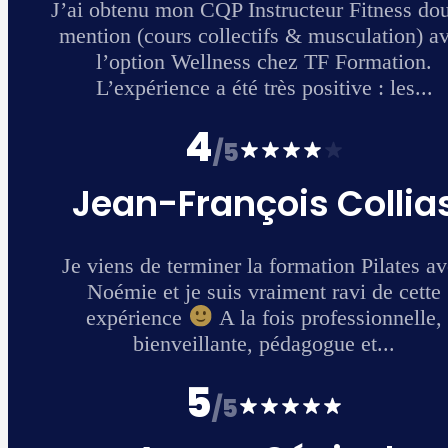
ouble
 avec
.
as
avec
te
e,