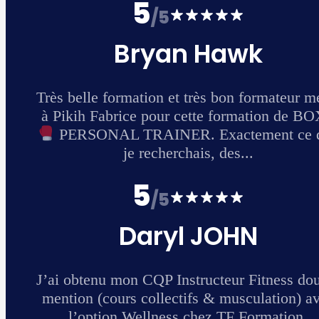
 merci
 BOXE
 que
ouble
 avec