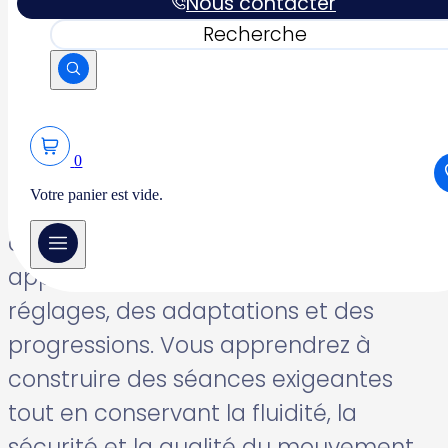
Nous contacter
technique et pédagogique de haut
Rechercher
niveau.
Au cours de ces 3 journées, vous
approfondirez les exercices les plus
0
avancés du Reformer et du Cadillac,
Votre panier est vide.
perfectionnerez votre capacité
d’observation et développerez une
approche encore plus précise des
réglages, des adaptations et des
progressions. Vous apprendrez à
construire des séances exigeantes
tout en conservant la fluidité, la
sécurité et la qualité du mouvement