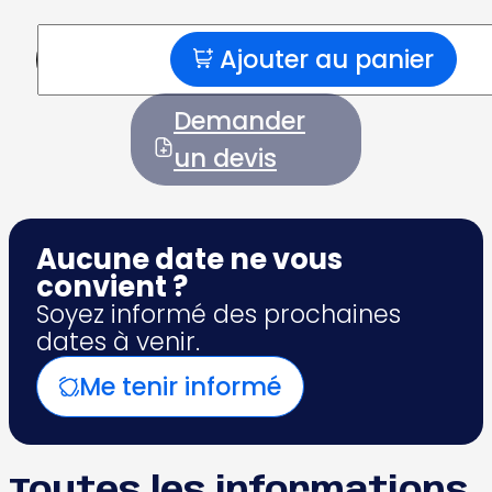
Ajouter au panier
quantité
de
Pilates
Demander
Reformer
&
un devis
Cadillac
2
Aucune date ne vous
convient ?
Soyez informé des prochaines
dates à venir.
Me tenir informé