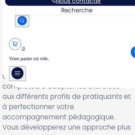
Nous contacter
répertoire classique, développerez une
Rechercher
analyse plus fine du mouvement et
gagnerez en aisance dans l’utilisation
du Reformer et du Cadillac.
0
Au cours de ces 4 journées de
Votre panier est vide.
formation, vous apprendrez à
construire des séances plus
complètes, à adapter les exercices
aux différents profils de pratiquants et
à perfectionner votre
accompagnement pédagogique.
Vous développerez une approche plus