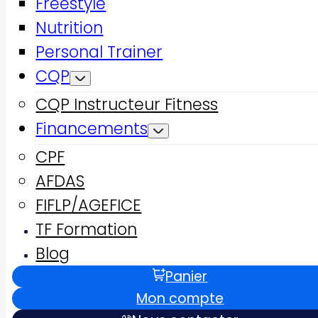
Freestyle
Nutrition
Personal Trainer
CQP
CQP Instructeur Fitness
Financements
CPF
AFDAS
Accueil
Aux origines du fitness Freestyle avec Lionel Lacolas
FIFLP/AGEFICE
TF Formation
TF Formation
Blog
Panier
Mon compte
Aux origines du fitness