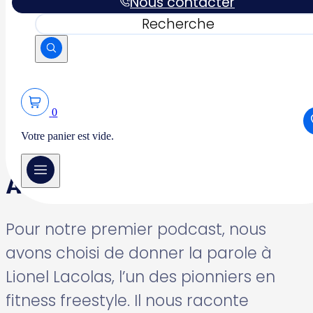
Nous contacter
Freestyle avec Lionel
Rechercher
Lacolas
0
Votre panier est vide.
Au commencement...
Pour notre premier podcast, nous
avons choisi de donner la parole à
Lionel Lacolas, l’un des pionniers en
fitness freestyle. Il nous raconte