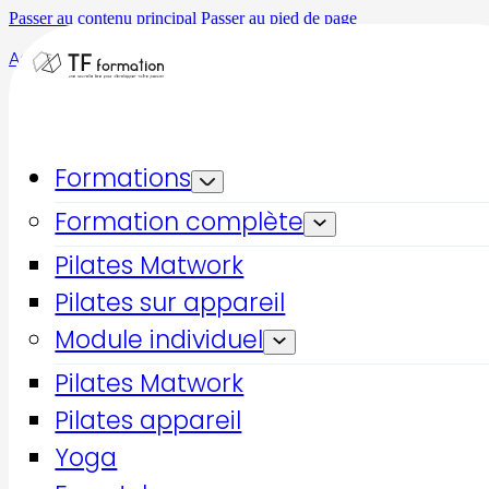
Passer au contenu principal
Passer au pied de page
Accueil
TF Formation
TF Formation
L’acteur incontournable
Formations
de la formation
Formation complète
professionnelle
Pilates Matwork
sportive
Pilates sur appareil
Module individuel
Pilates Matwork
TF Formation accompagne depuis plusieurs années les
passionnés de sport et les professionnels du fitness dans
Pilates appareil
le développement de leurs compétences et de leur
Yoga
carrière. Spécialisé dans les formations fitness, coaching
sportif et encadrement, notre organisme propose des