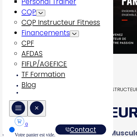
Personal Trainer
CQP
CQP Instructeur Fitness
Financements
CPF
AFDAS
FIFLP/AGEFICE
TF Formation
Blog
Accueil
Formations qualifiantes
CQP INSTRUCTEUR
CQP INSTRUCTEUR
0
Contact
2 options : Cours Collectifs ou Muscul
Votre panier est vide.