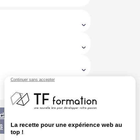
0 €
0 €
der
s