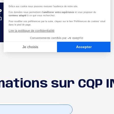
?
 venir.
rmations sur CQP 