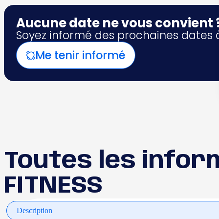
FITNESS
Aucune date ne vous convient 
Soyez informé des prochaines dates à
Me tenir informé
Toutes les info
FITNESS
Description