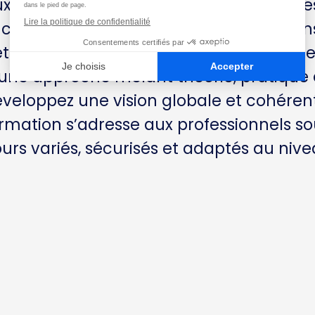
x niveaux avancés. Ce parcours progre
 construction de séances, les corrections 
tit matériel et l’adaptation des exercice
une approche mêlant théorie, pratique e
veloppez une vision globale et cohéren
rmation s’adresse aux professionnels s
urs variés, sécurisés et adaptés au niv