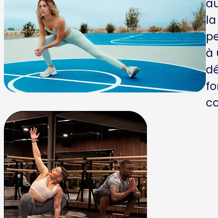
au
la
pe
à 
dé
fo
co