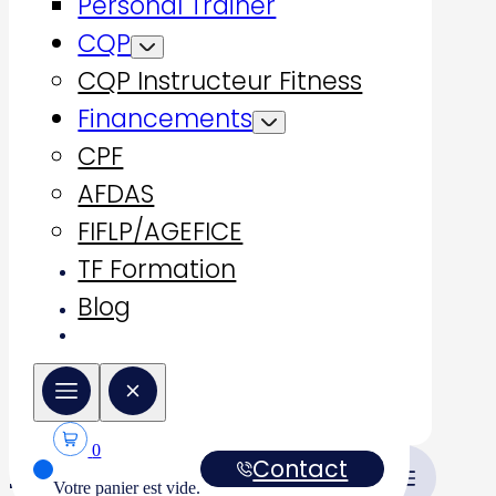
Lieu
Personal Trainer
CQP
CQP Instructeur Fitness
Financements
CPF
AFDAS
Financement
FIFLP/AGEFICE
TF Formation
Blog
Retour à Formation
complète
0
Contact
1 résultat
Votre panier est vide.