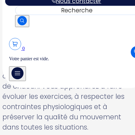
Nous contacter
enceintes, les jeunes mamans et les
Rechercher
personnes avançant en âge.
Au cours de cette formation, vous
développerez une approche sécurisée
0
et individualisée du Pilates afin de
Votre panier est vide.
proposer des séances adaptées aux
capacités, aux besoins et aux objectifs
de chacun. Vous apprendrez à faire
évoluer les exercices, à respecter les
contraintes physiologiques et à
préserver la qualité du mouvement
dans toutes les situations.