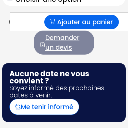
Ajouter au panier
quantité
de
Pilates
Demander
Maternité
&
un devis
Publics
spécifiques
Aucune date ne vous
convient ?
Soyez informé des prochaines
dates à venir.
Me tenir informé