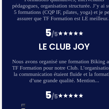
 suivi
 peux
...
 avec
ion et
ation