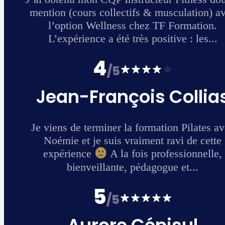
 avec
.
as
avec
te
e,