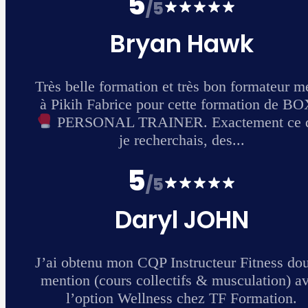
 merci
 BOXE
 que
ouble
 avec