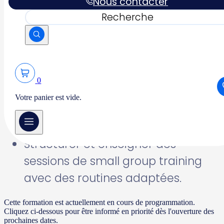
Nous contacter
d’automassage et leurs bienfaits
Rechercher
pour la récupération musculaire.
Maîtriser la différence entre
souplesse et mobilité et savoir les
utiliser efficacement.
0
Découvrir les outils et matériels
Votre panier est vide.
essentiels pour pratiquer
l’automassage.
Structurer et enseigner des
sessions de small group training
avec des routines adaptées.
Cette formation est actuellement en cours de programmation.
Cliquez ci-dessous pour être informé en priorité dès l'ouverture des
prochaines dates.