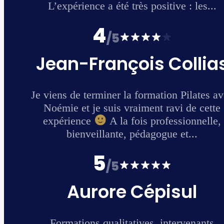
.
as
avec
te
e,