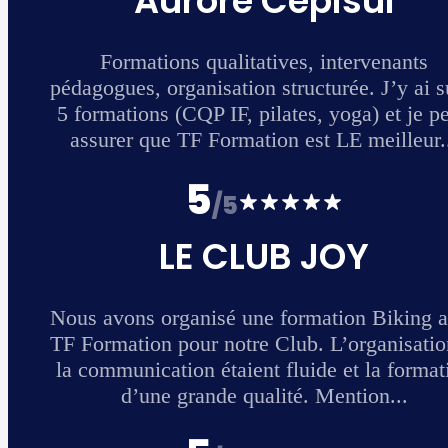
 suivi
 peux
...
 avec
ion et
ation