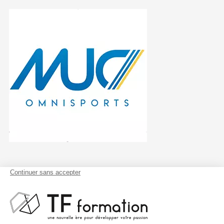
150 Rue François
Joseph Gossec,
34070 Montpellier