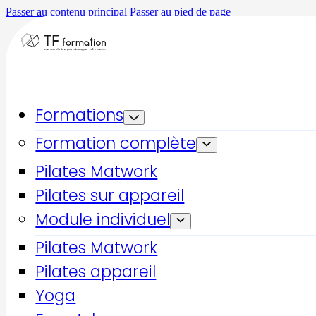
Passer au contenu principal
Passer au pied de page
Accueil
Partenaires formation Pilates
Formations
Formation complète
Partenaires formation
Pilates
Pilates Matwork
Pilates sur appareil
Nos partenaires pour la
Module individuel
Formation Pilates en
Pilates Matwork
France
Pilates appareil
Yoga
Bienvenue sur la page de partenaires