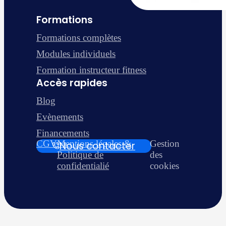
Formations
Formations complètes
Modules individuels
Formation instructeur fitness
Accès rapides
Blog
Evènements
Financements
CGV
Mentions légales &
Gestion
Nous contacter
Politique de
des
confidentialié
cookies