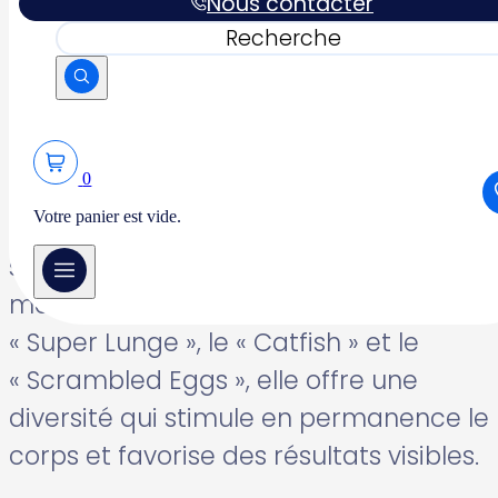
Nous contacter
Rechercher
Basée sur les cinq composantes clés
de la condition physique – endurance,
forme cardiovasculaire, composition
corporelle, flexibilité et force – la
0
méthode Lagree intègre des exercices
Votre panier est vide.
tels que les planches, les fentes, les
squats et les pompes. En ajoutant des
mouvements exclusifs comme le
« Super Lunge », le « Catfish » et le
« Scrambled Eggs », elle offre une
diversité qui stimule en permanence le
corps et favorise des résultats visibles.