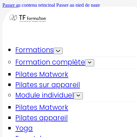
Passer au contenu principal
Passer au pied de page
Accueil
La méthode Lagree
Formations
Formation complète
La méthode Lagree
Pilates Matwork
La méthode Lagree :
Pilates sur appareil
l'entraînement haute
Module individuel
intensité, doux pour le
Pilates Matwork
corps
Pilates appareil
Yoga
La méthode Lagree est une approche